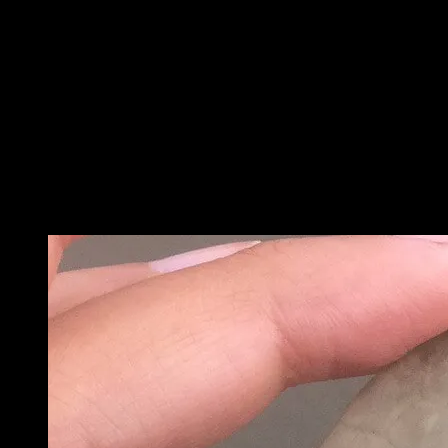
Ein weiterer Strand in Charleston ist der Edisto Beach. Das ist
Schildkröten Nester die dort zu finden sind. Auch Campen ist
überall aufgeschlagen werden, wodurch man sich auch ein we
Haifischzähne.
Isle of Palms
Wer sich in den frühen Morgenstunden und bei Ebbe auf den We
Dollar zu finden besonders hoch. Noch nie von einem Sand D
verwenden. (Aber bitte nur die gestrandeten Sand Dollar am 