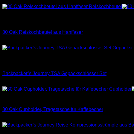
Ursprünglicher
Aktueller
34,99
€
25,99
€
Produktseite
Preis
Preis
gewählt
war:
ist:
Nicht vorrätig
werden
34,99 €
25,99 €.
Reiskochbeutel
80 Oak Reiskochbeutel aus Hanffaser
12,99
€
Nicht vorrätig
Gepäckschlösser
Backpacker’s Journey TSA Gepäckschlösser Set
15,99
€
Cupholder
80 Oak Cupholder, Tragetasche für Kaffebecher
19,99
€
Dieses
Produkt