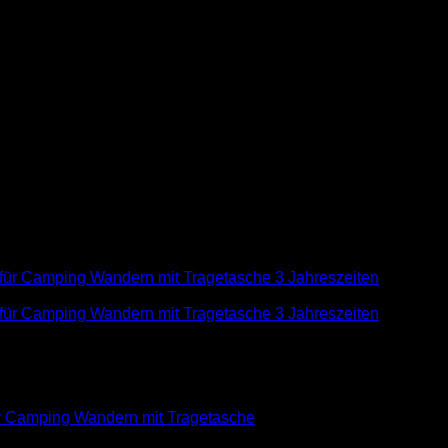
P
ür Camping Wandern mit Tragetasche