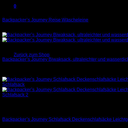
war:
ist:
Nicht vorrätig
9,99 €
8,99 €.
0
Wäscheleine
Warenkorb
Backpacker’s Journey Reise Wäscheleine
8,90
€
Es befinden sich keine Produkte im Warenkorb.
Biwaksäcke
Zurück zum Shop
Backpacker’s Journey Biwaksack, ultraleichter und wasserdich
12,99
€
–
15,99
€
Dieses
-26%
Produkt
weist
mehrere
Varianten
auf.
Nicht vorrätig
Die
3 Jahreszeiten Schlafsack
Optionen
können
Backpacker’s Journey Schlafsack Deckenschlafsäcke Leicht
auf
der