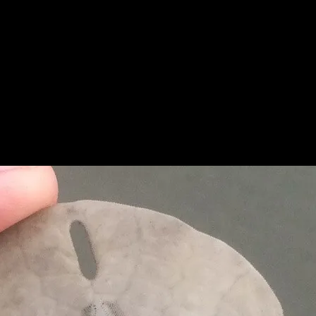
 nicht unbedingt der typische Badestrand, da dort alles sehr natu
 besonders beliebt an diesem Strand in der Nähe von Charleston
nig von anderen Campern zurückziehen kann und die Ruhe geni
g zur Isle of Palms macht, wird nicht nur mit einem fast leere
ollar gehört? Das sind wunderschöne Art Seeigel. Man kann de
Strand aufsammeln und nicht die lebenden aus dem Wasser).